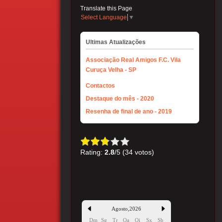
Translate this Page
Select Language
▼
Ultimas Atualizações
Associação Real Amigos F.C. Vila
Curuça Velha - SP
Contactos
Destaque do mês - 2020
Resenha de final de ano - 2019
Rating:
2.8
/5 (34 votos)
Agosto
,
2026
Dm
Sg
Tr
Qa
Qi
Sx
Sb