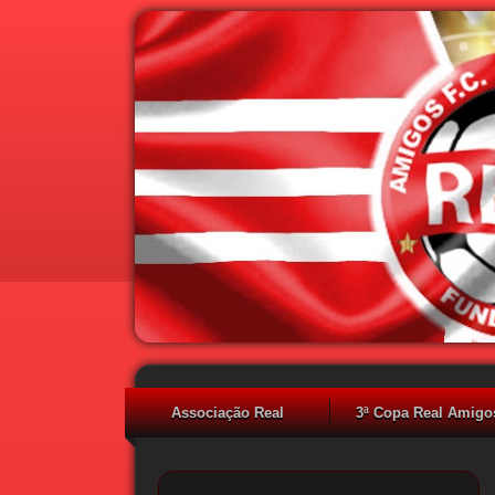
Associação Real
3ª Copa Real Amigos
Amigos F.C. Vila
2019
Curuça Velha - SP