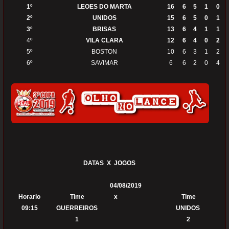
1º
LEOES DO MARTA
16
6
5
1
0
2º
UNIDOS
15
6
5
0
1
3º
BRISAS
13
6
4
1
1
4º
VILA CLARA
12
6
4
0
2
5º
BOSTON
10
6
3
1
2
6º
SAVIMAR
6
6
2
0
4
DATAS X JOGOS
04/08/2019
Horario
Time
x
Time
09:15
GUERREIROS
UNIDOS
1
2