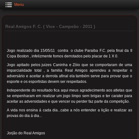
Menu
Real Amigos F. C. ( Vice - Campeão - 2011 )
Jogo realizado dia 15/05/11 contra o clube Paraiba F.C. pela final da II
Copa Boston , infelizmente fomos derrotados pelo placar de 1 X 0.
Jogo apitado pelos juizes Caninha e Zóio que se comportaram de uma
imparcialidade total , a familia Real Amigos aprendeu a respeitar o
adversário e aceitar a derrota afinal ela também serve para provar que o
esporte e os esportistas devem ser respeitados.
Independente do resultado fica aqui meus agradecimento aos atletas que
se empenharam em realizar um jogo limpo sem brigas e ter carater para
aceitar as adversidades e que vencer ou perder faz parte da competição.
A vida nos ensina á cada dia...cabe a nós entender a lição e realizar as
provas do dia á dia...
Jorjão do Real Amigos